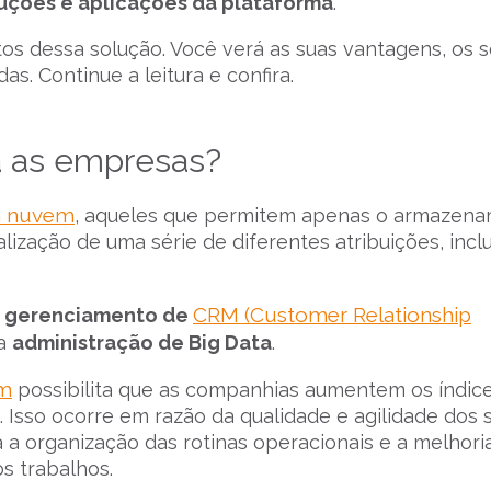
luções e aplicações da plataforma
.
os dessa solução. Você verá as suas vantagens, os s
as. Continue a leitura e confira.
ra as empresas?
m nuvem
, aqueles que permitem apenas o armazen
lização de uma série de diferentes atribuições, incl
CRM
(Customer Relationship
e
gerenciamento de
da
administração de Big Data
.
rm
possibilita que as companhias aumentem os índic
 Isso ocorre em razão da qualidade e agilidade dos 
 a organização das rotinas operacionais e a melhori
s trabalhos.