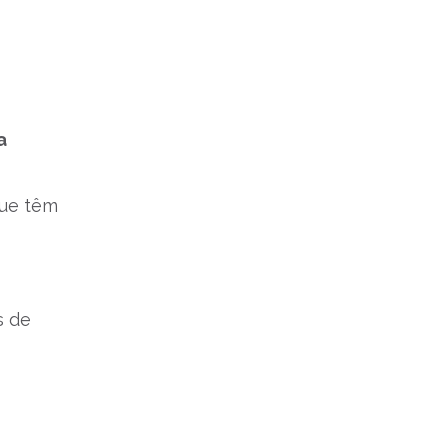
a
que têm
s de