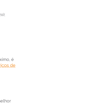
o);
ximo, é
iços de
melhor