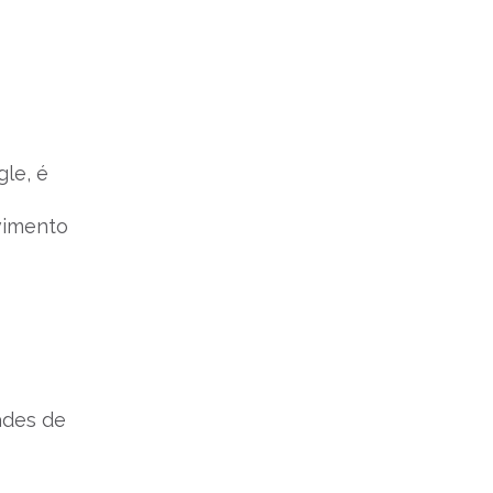
le, é
vimento
ades de