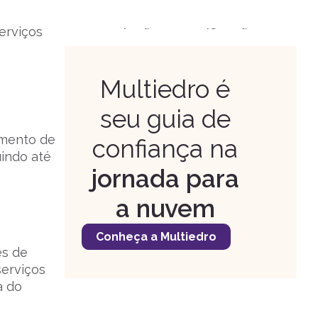
erviços
Quais são as certificações
Google Cloud?
Multiedro é
seu guia de
amento de
confiança na
uindo até
jornada para
a nuvem
Conheça a Multiedro
es de
serviços
a do