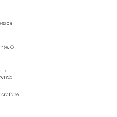
pessoa
ente. O
r o
evendo
microfone