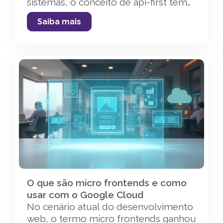
sistemas, o conceito de api-first tem
ganhado cada vez mais destaque em
Saiba mais
ambientes corporativos. Adotar essa
abordagem significa pensar primeiro
nas APIs desde o início dos projetos,
antecipando como as aplicações irão
se comunicar, compartilhar dados e
garantir flexibilidade para mudanças
futuras. Com o crescimento […]
O que são micro frontends e como
usar com o Google Cloud
No cenário atual do desenvolvimento
web, o termo micro frontends ganhou