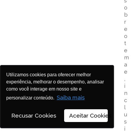
s
o
b
r
e
o
t
e
m
a
e
Utilizamos cookies para oferecer melhor
,
experiência, melhorar o desempenho, analisar
i
como você interage em nosso site e
n
Saiba mais
personalizar conteúdo.
c
l
u
Recusar Cookies
Aceitar Cookies
s
i