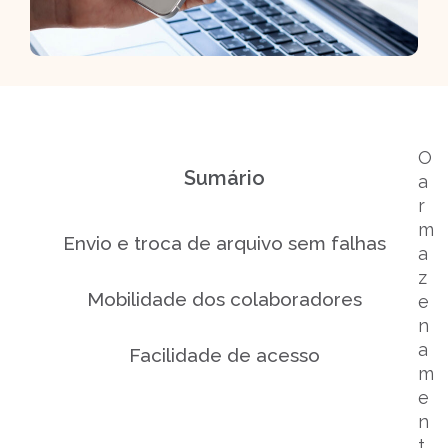
O
Sumário
a
r
m
Envio e troca de arquivo sem falhas
a
z
Mobilidade dos colaboradores
e
n
a
Facilidade de acesso
m
e
Disponibilidade de plataformas
n
t