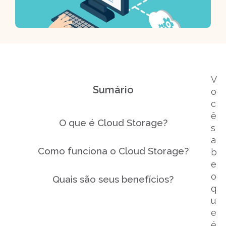
V
Sumário
o
c
ê
O que é Cloud Storage?
s
a
Como funciona o Cloud Storage?
b
e
o
Quais são seus benefícios?
q
u
Quais são os custos do Cloud
e
Storage?
é