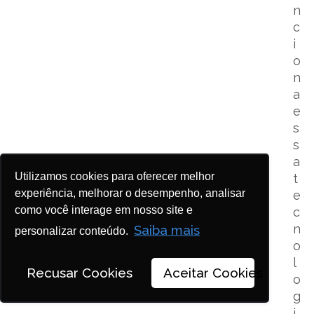
n
c
i
o
n
a
e
s
s
a
Utilizamos cookies para oferecer melhor
t
experiência, melhorar o desempenho, analisar
e
como você interage em nosso site e
c
n
Saiba mais
personalizar conteúdo.
o
l
Recusar Cookies
Aceitar Cookies
o
g
i