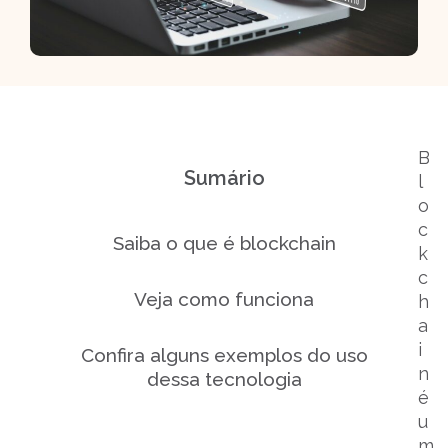
B
Sumário
l
o
c
Saiba o que é blockchain
k
c
Veja como funciona
h
a
i
Confira alguns exemplos do uso
n
dessa tecnologia
é
u
m