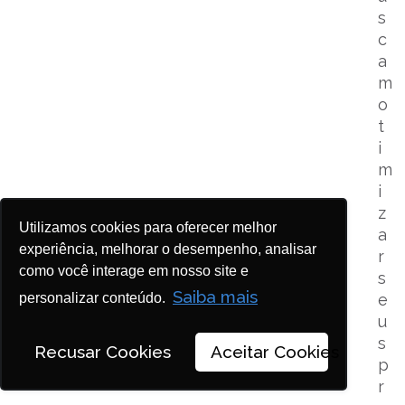
s
c
a
m
o
t
i
m
i
z
Utilizamos cookies para oferecer melhor
a
experiência, melhorar o desempenho, analisar
r
como você interage em nosso site e
s
Saiba mais
personalizar conteúdo.
e
u
s
Recusar Cookies
Aceitar Cookies
p
r