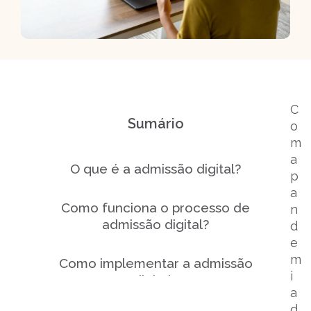
C
Sumário
o
m
a
O que é a admissão digital?
p
a
Como funciona o processo de
n
admissão digital?
d
e
m
Como implementar a admissão
i
digital?
a
d