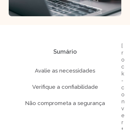
[
Sumário
r
o
c
Avalie as necessidades
k
-
Verifique a confiabilidade
c
o
n
Não comprometa a segurança
v
e
Considere a escalabilidade
r
t