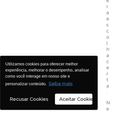
e
r
a
e
s
c
o
l
h
a
c
Utilizamos cookies para oferecer melhor
e
experiência, melhorar o desempenho, analisar
r
como você interage em nosso site e
t
Saiba mais
personalizar conteúdo.
a
.
Recusar Cookies
Aceitar Cookies
N
e