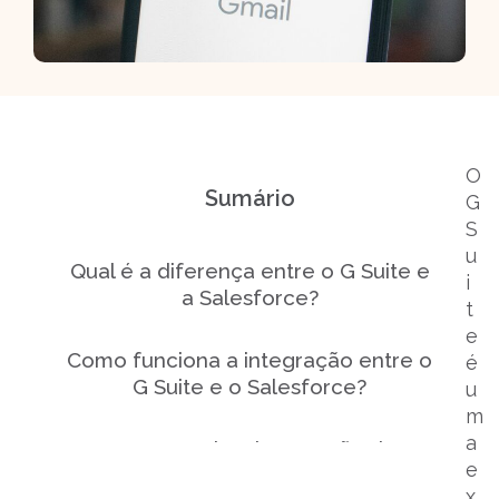
O
Sumário
G
S
u
Qual é a diferença entre o G Suite e
i
a Salesforce?
t
e
Como funciona a integração entre o
é
G Suite e o Salesforce?
u
m
a
De que modo a integração das
e
plataformas ajuda o time de
x