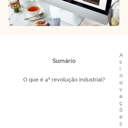
A
Sumário
s
i
n
O que é 4ª revolução industrial?
o
v
a
ç
õ
e
s