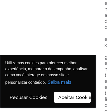
e
n
a
d
o
,
e
x
i
g
e
Utilizamos cookies para oferecer melhor
n
experiência, melhorar o desempenho, analisar
t
como você interage em nosso site e
e
Saiba mais
personalizar conteúdo.
e
t
Recusar Cookies
Aceitar Cookies
ã
o
c