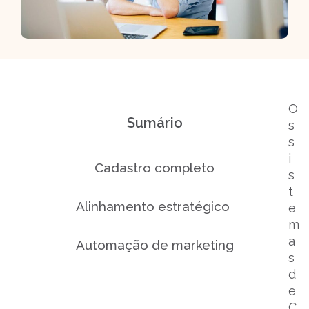
O
Sumário
s
s
i
Cadastro completo
s
t
Alinhamento estratégico
e
m
a
Automação de marketing
s
d
Integração das informações
e
C