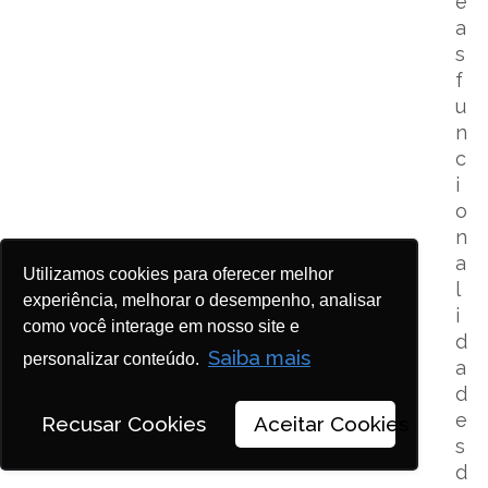
e
a
s
f
u
n
c
i
o
n
a
Utilizamos cookies para oferecer melhor
l
experiência, melhorar o desempenho, analisar
i
como você interage em nosso site e
d
Saiba mais
personalizar conteúdo.
a
d
e
Recusar Cookies
Aceitar Cookies
s
d