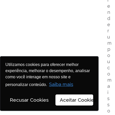
e
n
d
e
r
u
m
p
o
u
Utilizamos cookies para oferecer melhor
c
experiência, melhorar o desempenho, analisar
o
como você interage em nosso site e
m
Saiba mais
personalizar conteúdo.
a
i
s
Recusar Cookies
Aceitar Cookies
s
o