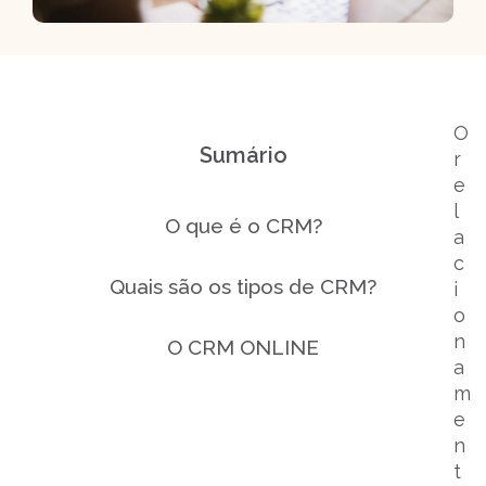
O
Sumário
r
e
l
O que é o CRM?
a
c
Quais são os tipos de CRM?
i
o
n
O CRM ONLINE
a
m
O CRM ON-PREMISES
e
n
Melhor qualidade do atendimento
t