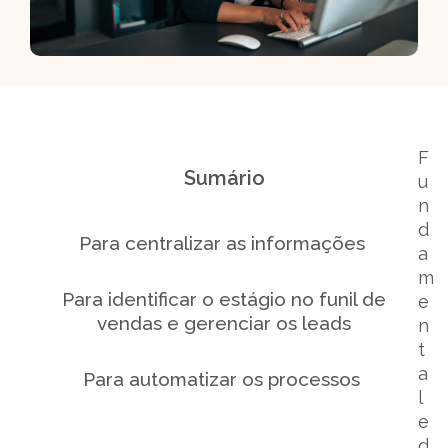
F
Sumário
u
n
d
Para centralizar as informações
a
m
Para identificar o estágio no funil de
e
vendas e gerenciar os leads
n
t
a
Para automatizar os processos
l
e
d