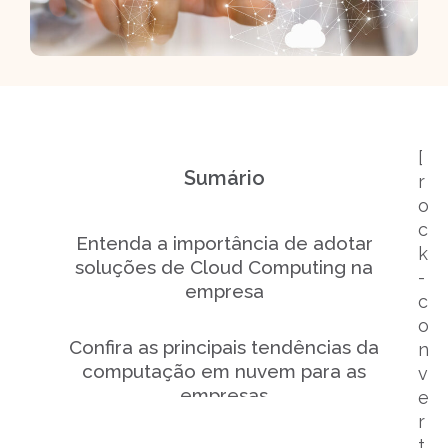
[
Sumário
r
o
c
Entenda a importância de adotar
k
soluções de Cloud Computing na
-
empresa
c
o
Confira as principais tendências da
n
computação em nuvem para as
v
empresas
e
r
t