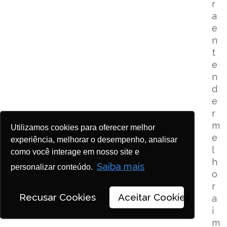
r
a
e
n
t
e
n
d
e
r
m
Utilizamos cookies para oferecer melhor
e
experiência, melhorar o desempenho, analisar
l
como você interage em nosso site e
h
Saiba mais
personalizar conteúdo.
o
r
Recusar Cookies
Aceitar Cookies
a
i
m