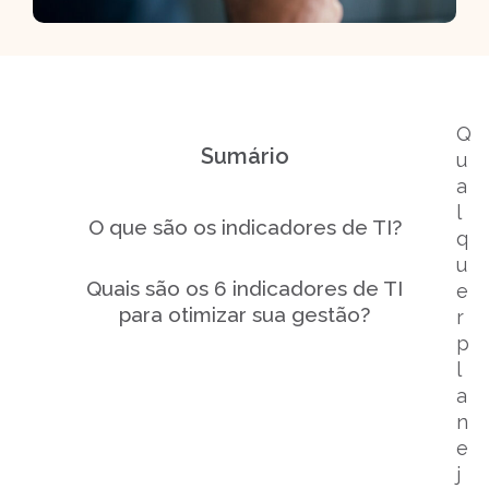
Q
Sumário
u
a
l
O que são os indicadores de TI?
q
u
Quais são os 6 indicadores de TI
e
para otimizar sua gestão?
r
p
l
a
n
e
j