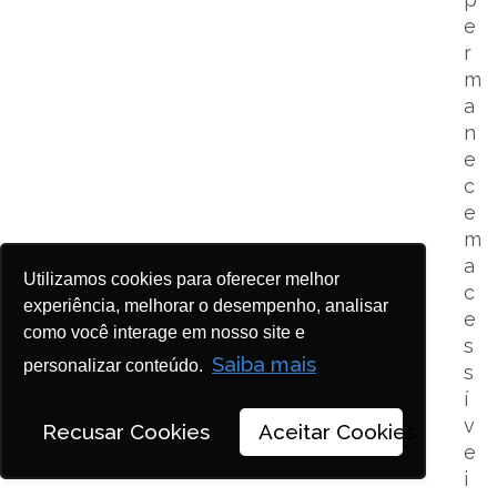
e
r
m
a
n
e
c
e
m
a
Utilizamos cookies para oferecer melhor
c
experiência, melhorar o desempenho, analisar
e
como você interage em nosso site e
s
Saiba mais
personalizar conteúdo.
s
í
v
Recusar Cookies
Aceitar Cookies
e
i