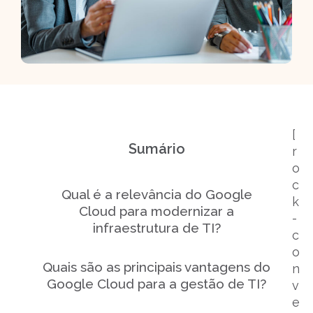
[
Sumário
r
o
c
Qual é a relevância do Google
k
Cloud para modernizar a
-
infraestrutura de TI?
c
o
Quais são as principais vantagens do
n
Google Cloud para a gestão de TI?
v
e