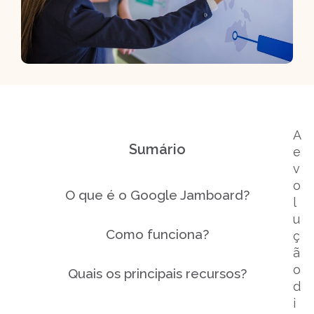
A
Sumário
e
v
o
O que é o Google Jamboard?
l
u
Como funciona?
ç
ã
o
Quais os principais recursos?
d
i
Quais os benefícios dessa solução?