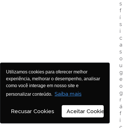
s
f
í
s
i
c
a
s
o
u
g
Utilizamos cookies para oferecer melhor
e
experiência, melhorar o desempenho, analisar
o
como você interage em nosso site e
g
Saiba mais
personalizar conteúdo.
r
á
Recusar Cookies
Aceitar Cookies
f
i
c