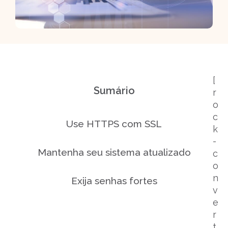
[
Sumário
r
o
c
Use HTTPS com SSL
k
-
Mantenha seu sistema atualizado
c
o
n
Exija senhas fortes
v
e
r
t