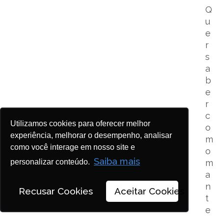
Q
u
e
r
s
a
b
e
r
c
Utilizamos cookies para oferecer melhor
o
experiência, melhorar o desempenho, analisar
m
como você interage em nosso site e
o
Saiba mais
personalizar conteúdo.
m
a
n
Recusar Cookies
Aceitar Cookies
t
e