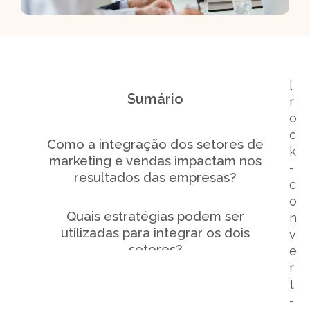
[
Sumário
r
o
c
Como a integração dos setores de
k
marketing e vendas impactam nos
-
resultados das empresas?
c
o
Quais estratégias podem ser
n
utilizadas para integrar os dois
v
setores?
e
r
t
Quais os benefícios dessa
-
integração?