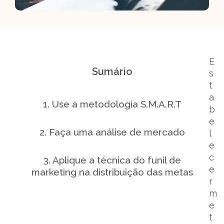
E
Sumário
s
t
a
1. Use a metodologia S.M.A.R.T
b
e
2. Faça uma análise de mercado
l
e
c
3. Aplique a técnica do funil de
e
marketing na distribuição das metas
r
m
4. Adote soluções de sales cloud
e
t