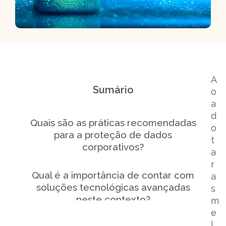
A
Sumário
o
a
d
Quais são as práticas recomendadas
o
para a proteção de dados
t
corporativos?
a
r
Qual é a importância de contar com
a
soluções tecnológicas avançadas
s
neste contexto?
m
e
l