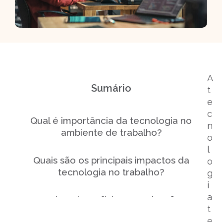
A
Sumário
t
e
c
Qual é importância da tecnologia no
n
ambiente de trabalho?
o
l
Quais são os principais impactos da
o
tecnologia no trabalho?
g
i
a
Quais os benefícios e os desafios
t
das mudanças tecnológicas para os
e