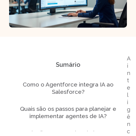
A
Sumário
i
n
t
Como o Agentforce integra IA ao
e
Salesforce?
l
i
Quais são os passos para planejar e
g
implementar agentes de IA?
ê
n
c
Quais são os exemplos de impacto