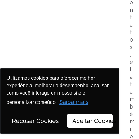
o
n
t
a
t
o
s
,
e
l
a
Utilizamos cookies para oferecer melhor
t
experiência, melhorar o desempenho, analisar
a
como você interage em nosso site e
m
Saiba mais
personalizar conteúdo.
b
é
Recusar Cookies
Aceitar Cookies
m
r
e