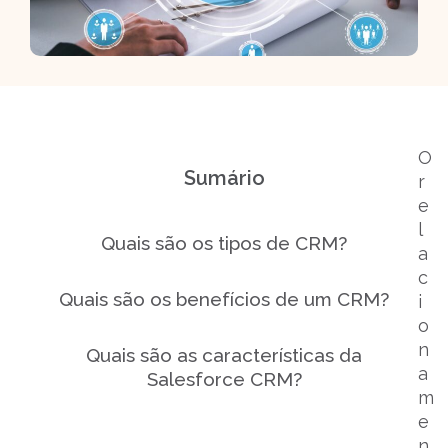
O
Sumário
r
e
l
Quais são os tipos de CRM?
a
c
Quais são os benefícios de um CRM?
i
o
n
Quais são as características da
a
Salesforce CRM?
m
e
Quais são casos de sucesso da
n