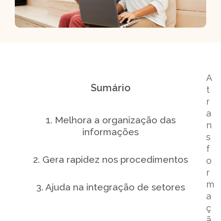
A
Sumário
t
r
a
1. Melhora a organização das
n
informações
s
f
2. Gera rapidez nos procedimentos
o
r
m
3. Ajuda na integração de setores
a
ç
4. Promove mais confiabilidade aos
ã