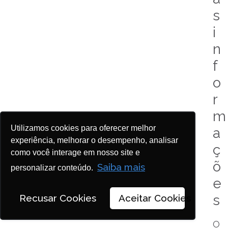
s
i
n
f
o
r
m
Utilizamos cookies para oferecer melhor
a
experiência, melhorar o desempenho, analisar
ç
como você interage em nosso site e
õ
Saiba mais
personalizar conteúdo.
e
s
Recusar Cookies
Aceitar Cookies
O