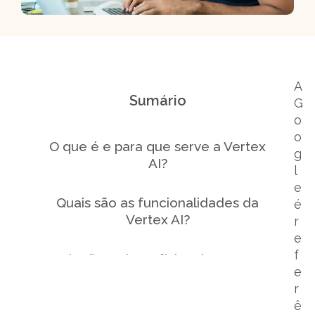
A
Sumário
G
o
o
O que é e para que serve a Vertex
g
AI?
l
e
Quais são as funcionalidades da
é
Vertex AI?
r
e
f
Quais são os benefícios da Vertex AI
e
para o seu negócio?
r
ê