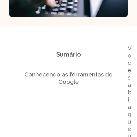
V
Sumário
o
c
ê
Conhecendo as ferramentas do
s
Google
a
b
i
a
q
u
e
u