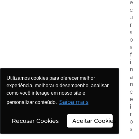
e
c
u
r
s
o
s
f
i
n
a
Utilizamos cookies para oferecer melhor
n
experiência, melhorar o desempenho, analisar
c
como você interage em nosso site e
e
Saiba mais
personalizar conteúdo.
i
r
Recusar Cookies
Aceitar Cookies
o
s
.