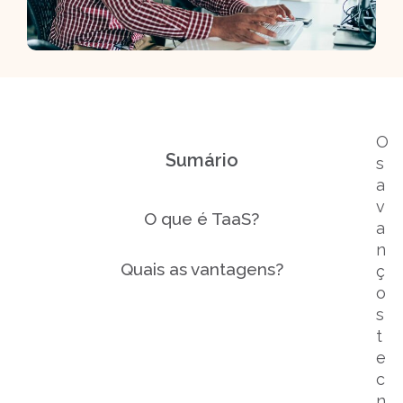
O
Sumário
s
a
v
O que é TaaS?
a
n
Quais as vantagens?
ç
o
s
t
e
c
n