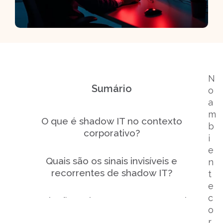
N
Sumário
o
a
m
O que é shadow IT no contexto
b
corporativo?
i
e
Quais são os sinais invisíveis e
n
recorrentes de shadow IT?
t
e
c
Quais são os impactos concretos do
o
shadow IT para empresas?
r