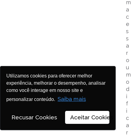
m
a
c
e
s
s
a
r
o
u
m
Utilizamos cookies para oferecer melhor
o
experiência, melhorar o desempenho, analisar
d
como você interage em nosso site e
i
Saiba mais
personalizar conteúdo.
f
i
Recusar Cookies
Aceitar Cookies
c
a
r