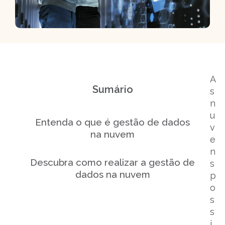
A
Sumário
s
n
u
Entenda o que é gestão de dados
v
na nuvem
e
n
Descubra como realizar a gestão de
s
dados na nuvem
p
o
s
s
i