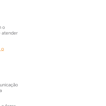
 o
e atender
 o
municação
a