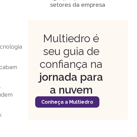
setores da empresa
Ruídos na comunicação
Multiedro é
Falta de uma cultura de
e
feedback
cnologia
seu guia de
confiança na
Não conhecer seus
acabam
colaboradores
jornada para
a nuvem
e
Não dar voz aos seus times
endem
Conheça a Multiedro
: