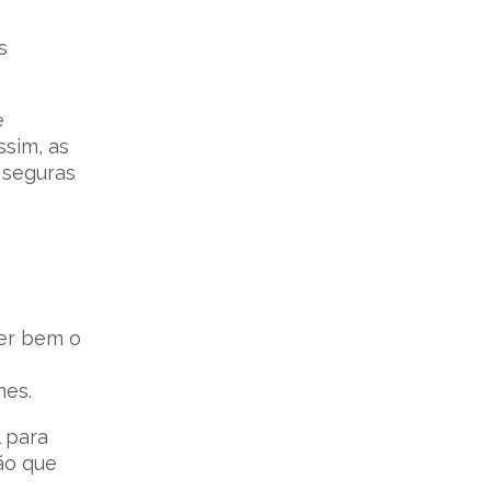
s
e
ssim, as
 seguras
er bem o
mes.
 para
ão que