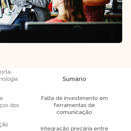
orta-
Sumário
nologia
Falta de investimento em
se
ferramentas de
rços dos
comunicação
ação
Integração precária entre