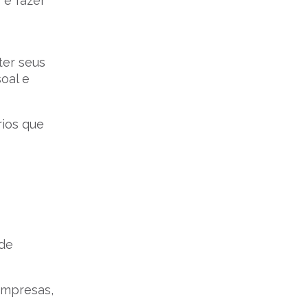
 e fazer
ter seus
oal e
rios que
ode
empresas,