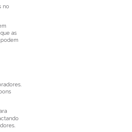
s no
 em
 que as
e podem
oradores.
 bons
ara
pactando
dores.