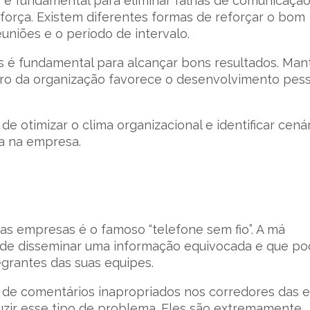
s é fundamental para eliminar falhas de comunicação
força. Existem diferentes formas de reforçar o bom
uniões e o período de intervalo.
 é fundamental para alcançar bons resultados. Man
tro da organização favorece o desenvolvimento pess
de otimizar o clima organizacional e identificar cená
a na empresa.
as empresas é o famoso “telefone sem fio”. A má
ode disseminar uma informação equivocada e que p
grantes das suas equipes.
 de comentários inapropriados nos corredores das 
uzir esse tipo de problema. Eles são extremamente