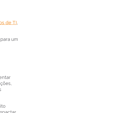
os de TI
,
l para um
entar
ações,
s
ito
impactar