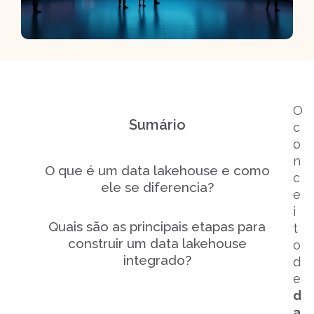
O
Sumário
c
o
n
O que é um data lakehouse e como
c
ele se diferencia?
e
i
Quais são as principais etapas para
t
construir um data lakehouse
o
integrado?
d
e
d
Perguntas frequentes
a