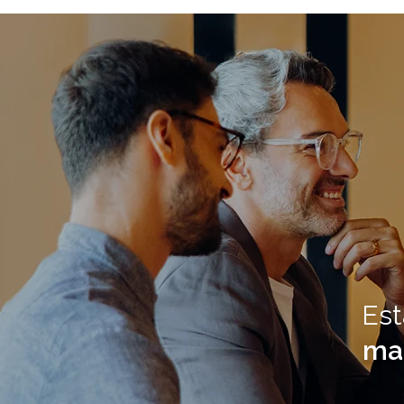
Est
mai