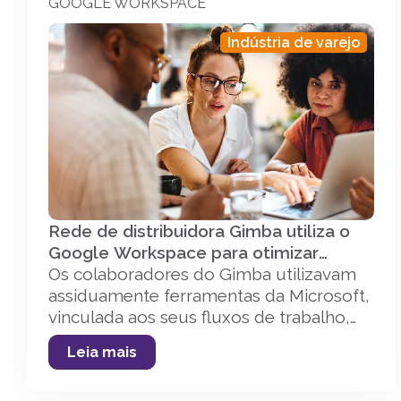
GOOGLE WORKSPACE
Indústria de varejo
Rede de distribuidora Gimba utiliza o
Google Workspace para otimizar
processos e padronizar regras de
Os colaboradores do Gimba utilizavam
segurança.
assiduamente ferramentas da Microsoft,
vinculada aos seus fluxos de trabalho,
porém não favoreciam a colaboração
Leia mais
entre as equipes internas. Além disso,
precisam adequar os seus processos de