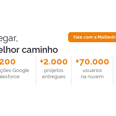
gar,
Fale com a Multiedr
elhor caminho
200
+
2.000
+
70.000
cações Google
projetos
usuários
alesforce
entregues
na nuvem