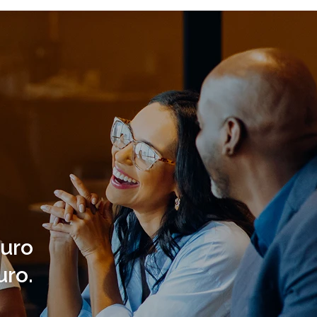
uro
uro.