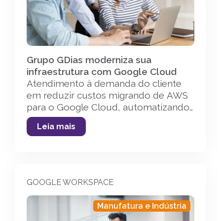
Grupo GDias moderniza sua
infraestrutura com Google Cloud
Atendimento à demanda do cliente
em reduzir custos migrando de AWS
para o Google Cloud, automatizando
o processo de
Leia mais
transferência dos dados e das
configurações das instâncias.
GOOGLE WORKSPACE
Manufatura e Indústria