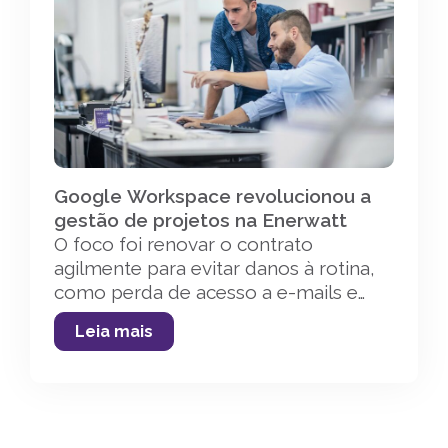
Google Workspace revolucionou a
gestão de projetos na Enerwatt
O foco foi renovar o contrato
agilmente para evitar danos à rotina,
como perda de acesso a e-mails e
arquivos. Avaliamos os impactos nos
Leia mais
custos e potenciais perdas de
descontos, garantindo uma rápida
configuração para não impactar as
áreas.