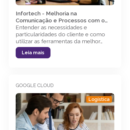
Infortech - Melhoria na
Comunicação e Processos com o
Google Workspace
Entender as necessidades e
particularidades do cliente e como
utilizar as ferramentas da melhor
forma possível e integrá-las no dia a
Leia mais
dia da equipe, melhorando o fluxo de
comunicação e acompanhamento
dos projetos executados.
GOOGLE CLOUD
Logística