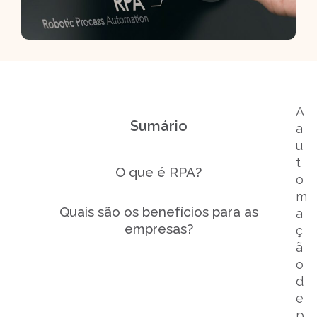
A
Sumário
a
u
t
O que é RPA?
o
m
Quais são os benefícios para as
a
empresas?
ç
ã
o
d
e
p