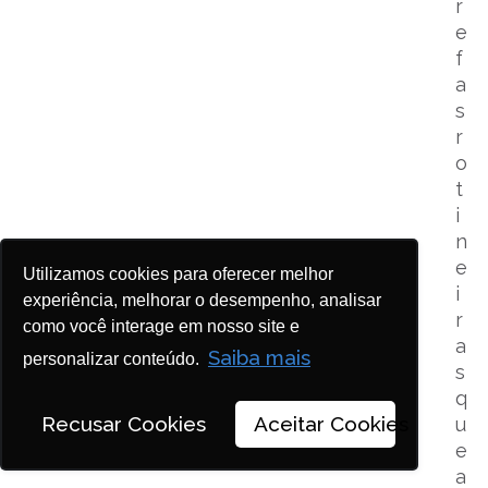
r
e
f
a
s
r
o
t
i
n
e
Utilizamos cookies para oferecer melhor
i
experiência, melhorar o desempenho, analisar
r
como você interage em nosso site e
a
Saiba mais
personalizar conteúdo.
s
q
Recusar Cookies
Aceitar Cookies
u
e
a